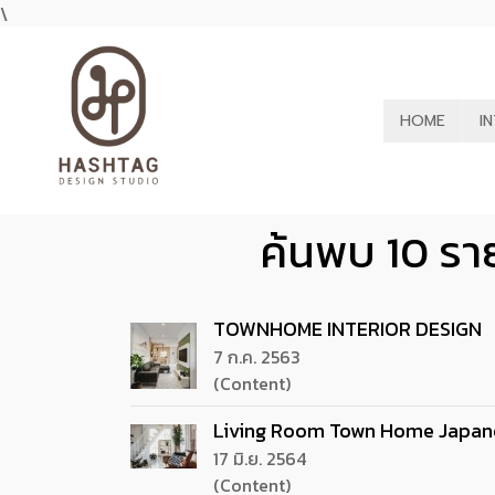
\
HOME
I
ค้นพบ 10 รา
TOWNHOME INTERIOR DESIGN
7 ก.ค. 2563
(Content)
Living Room Town Home Japan
17 มิ.ย. 2564
(Content)