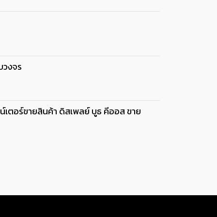
รบวงจร
เตอร์ขายสินค้า ดิสเพลย์ บูธ คีออส ขาย