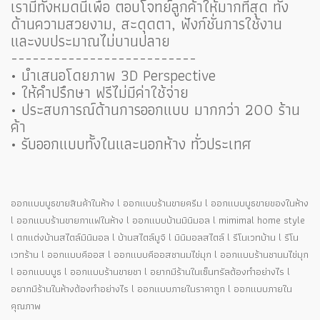
เรามีทั้งหมดนี้เพื่อ ตอบโจทย์ลูกค้าให้มากที่สุด ทั้ง
ด้านความสวยงาม, สะดุดตา, ฟังก์ชั่นการใช้งาน
และงบประมาณไม่บานปลาย
--------------------------
• นำเสนอโดยภาพ 3D Perspective
• ให้คำปรึกษา ฟรีไม่มีค่าใช้จ่าย
• ประสบการณ์ด้านการออกแบบ มากกว่า 200 ร้าน
ค้า
• รับออกแบบทั้งในและนอกห้าง ทั่วประเทศ
ออกแบบบูธขายสินค้าในห้าง l ออกแบบร้านขายครีม l ออกแบบบูธขายของในห้าง
l ออกแบบร้านขายกาแฟในห้าง l ออกแบบบ้านมินิมอล l mimimal home style
l ตกแต่งบ้านสไตล์มินิมอล l บ้านสไตล์มูจิ l มินิมอลสไตล์ l รีโนเวทบ้าน l รีโน
เวทร้าน l ออกแบบคีออส l ออกแบบคีออสชานมไข่มุก l ออกแบบร้านชานมไข่มุก
l ออกแบบบูธ l ออกแบบร้านขายชา l อยากมีร้านในเซ็นทรัลต้องทำอย่างไร l
อยากมีร้านในห้างต้องทำอย่างไร l ออกแบบภายในราคาถูก l ออกแบบภายใน
คุณภาพ