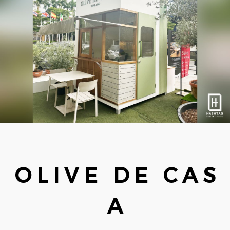
O L I V E D E C A S
A