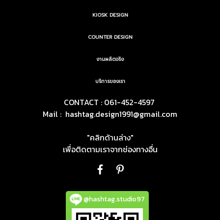
KIOSK DESIGN
COUNTER DESIGN
งานผลิตจริง
บริการของเรา
CONTACT : 061-452-4597
Mail :
hashtag.design1991@gmail.com
"คลิกด้านล่าง"
เพื่อติดตามเราจากช่องทางอื่น
@hashtag.studio97