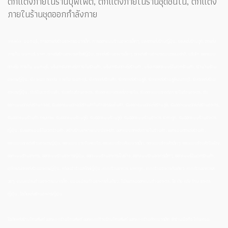
ตกแต่งภายในร้านบุฟเฟ่ต์, ตกแต่งภายในร้านชุดชั้นใน, ตกแต่ง
ภายในร้านชุดออกกำลังกาย
interior นนทบุรี, การตกแต่งร้านอาหารขนาดเล็ก, การออกแบบร้านอาหารเล็กๆ, ของตกแต่งร้านญี่ปุ่น, ของแต่งร้านซูชิ, ตกแต่ง
ภายใน นนทบุรี ราคา, ตกแต่งร้านอาหารสไตล์ญี่ปุ่น, ตกแต่งร้านอาหารเล็กๆ, ตกแต่งร้านอาหารแบบธรรมชาติ, บริษัท ออกแบบ
ตกแต่ง ภายใน นนทบุรี, บริษัทรับตกแต่งภายในร้านค้า, บริษัทรับตกแต่งร้านค้า, บริษัทออกแบบรีโนเวทร้านค้า, ผ้าม่านร้าน
อาหารญี่ปุ่น, รับ เหมา ตกแต่ง ภายใน นนทบุรี, รับตกแต่งร้านค้า, รับตกแต่งร้านซูชิ, รับตกแต่งร้านซูชินนทบุรี, รับตกแต่งร้าน
อาหารญี่ปุ่น, รับรีโนเวทร้านค้า, รับสร้างร้านอาหาร, รับออกแบบตกแต่งภายใน, รับออกแบบตกแต่งภายในร้านอาหาร, รับ
ออกแบบตกแต่งร้านกาแฟ, รับออกแบบตกแต่งร้านค้าในห้างสรรพสินค้า, รับออกแบบตกแต่งร้านซูชิ, รับออกแบบตกแต่งร้านอาหาร,
รับออกแบบร้านค้า กรุงเทพ, รับออกแบบร้านซูชิ, รับออกแบบร้านซูชิ รับออกแบบร้านอาหาร ราคาถูก, รับออกแบบร้านอาหาร
ญี่ปุ่น, รับออกแบบรีโนเวทร้านค้า, สร้างร้านอาหารแบบประหยัด, ออกแบบตกแต่งภายในร้านค้า, ออกแบบตกแต่งร้านค้า,
ออกแบบตกแต่งร้านอาหารญี่ปุ่น, ออกแบบภายในคอนโด, ออกแบบร้านค้าขนาดเล็ก, ออกแบบร้านค้าเล็กๆ, ออกแบบร้านค้าในห้าง,
ออกแบบร้านอาหาร, ออกแบบร้านอาหารญี่ปุ่น, ออกแบบร้านอาหารปิ้งย่าง, ออกแบบร้านอาหารเล็กๆ, ออกแบบรีโนเวทร้านค้า,
อุปกรณ์ตกแต่งร้านอาหารญี่ปุ่น, แต่งหน้าร้านสไตล์ญี่ปุ่น, แบบร้านอาหาร ราคาถูก, แบบร้านอาหารชั้นเดียว, แบบร้านอาหารส
วยๆ, แบบแปลนร้านอาหารขนาดเล็ก, แบบแปลนร้านอาหารชั้นเดียว, โปรแกรมออกแบบร้านอาหาร, ไอ เดีย แต่ง ร้าน อาหาร
ญี่ปุ่น, ไอเดียแต่งร้านอาหารญี่ปุ่น
ไอเดียแต่งร้านโทรศัพท์ ออกแบบร้านโทรศัพท์ ออกแบบป้ายร้านโทรศัพท์ ออกแบบร้านค้าขนาดเล็ก จัดร้านมือถือ โปรแกรม