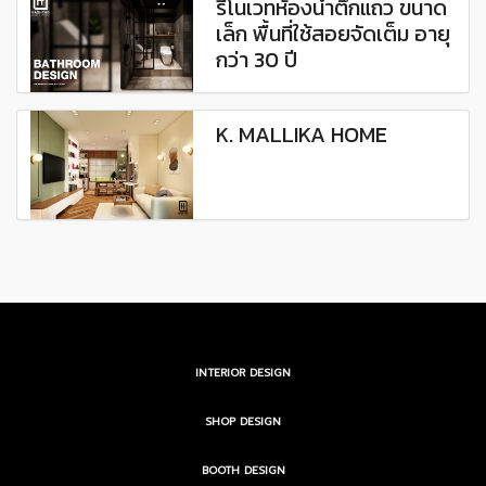
รีโนเวทห้องน้ำตึกแถว ขนาด
เล็ก พื้นที่ใช้สอยจัดเต็ม อายุ
กว่า 30 ปี
K. MALLIKA HOME
INTERIOR DESIGN
SHOP DESIGN
BOOTH DESIGN