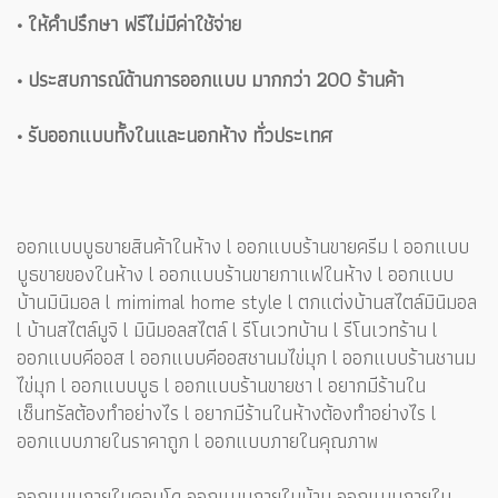
• ให้คำปรึกษา ฟรีไม่มีค่าใช้จ่าย
• ประสบการณ์ด้านการออกแบบ มากกว่า 200 ร้านค้า
• รับออกแบบทั้งในและนอกห้าง ทั่วประเทศ
ออกแบบบูธขายสินค้าในห้าง l ออกแบบร้านขายครีม l ออกแบบ
บูธขายของในห้าง l ออกแบบร้านขายกาแฟในห้าง l ออกแบบ
บ้านมินิมอล l mimimal home style l ตกแต่งบ้านสไตล์มินิมอล
l บ้านสไตล์มูจิ l มินิมอลสไตล์ l รีโนเวทบ้าน l รีโนเวทร้าน l
ออกแบบคีออส l ออกแบบคีออสชานมไข่มุก l ออกแบบร้านชานม
ไข่มุก l ออกแบบบูธ l ออกแบบร้านขายชา l อยากมีร้านใน
เซ็นทรัลต้องทำอย่างไร l อยากมีร้านในห้างต้องทำอย่างไร l
ออกแบบภายในราคาถูก l ออกแบบภายในคุณภาพ
ออกแบบภายในคอนโด ออกแบบภายในบ้าน ออกแบบภายใน