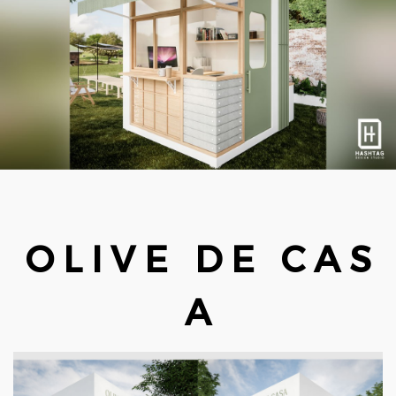
O L I V E D E C A S
A