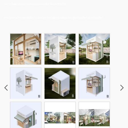
สปา การออกแบบสปา ตกแต่งร้านนวดเล็กๆ ห้องสปาในบ้าน
การเปิดร้านโทรศัพท์มือถือ ร้านซ่อมโทรศัพท์ ออกแบบแฟรนไชน์ ตู้โชว์โทรศัพท์ ตู้ขายโทรศัพท์